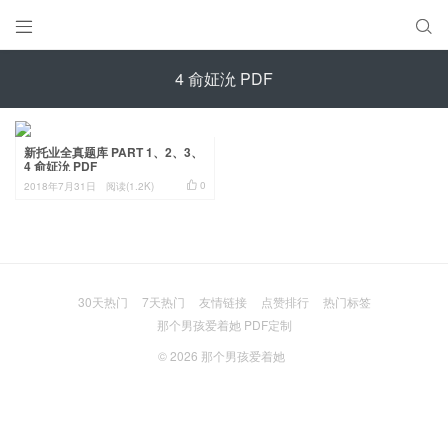


4 俞姃沇 PDF
新托业全真题库 PART 1、2、3、
4 俞姃沇 PDF

0
2018年7月31日
阅读(1.2K)
30天热门
7天热门
友情链接
点赞排行
热门标签
那个男孩爱着她 PDF定制
© 2026
那个男孩爱着她