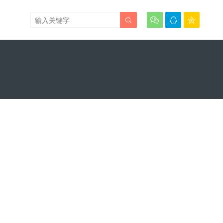



