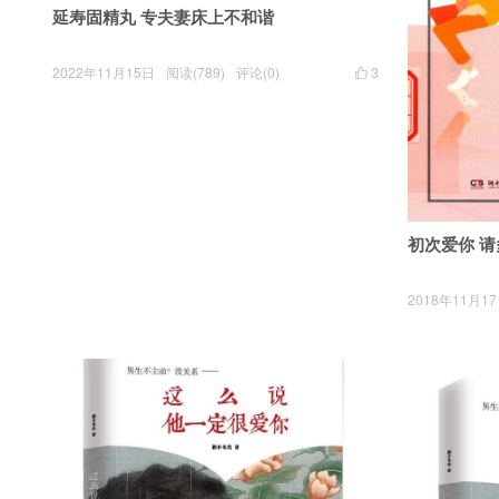
延寿固精丸 专夫妻床上不和谐
2022年11月15日
阅读(789)
评论(0)
3

初次爱你 请
2018年11月1