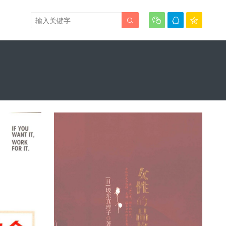



