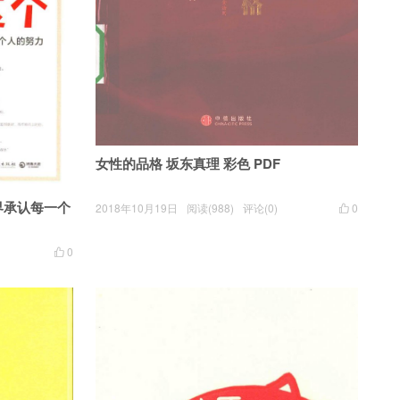
女性的品格 坂东真理 彩色 PDF
界承认每一个
2018年10月19日
阅读(988)
评论(0)
0

0
