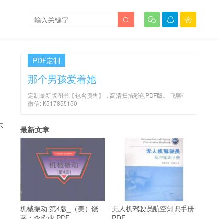




PDF定制
那个男孩爱着她
定制最新版图书【包含预售】，高清扫描彩色PDF版。 飞聊/
微信: K517855150
不
最新文章
机械振动 第4版_（美）饶
无人机驾驶员航空知识手册
著；李欣业 PDF
PDF