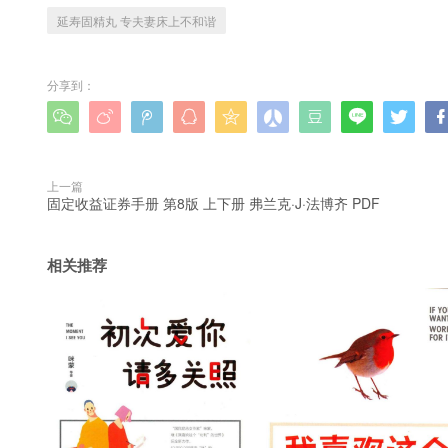
延寿固精丸 专夫妻床上不和谐
分享到：









上一篇
固定收益证券手册 第8版 上下册 弗兰克·J·法博齐 PDF
相关推荐