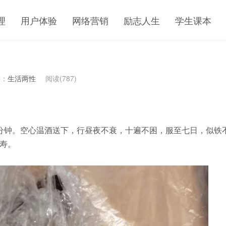
理
用户体验
网络营销
励志人生
学生课本
类：
生活两性
阅读(787)
0分钟。空心温酒送下，行昼夜不衰，十遍不困，服至七日，似铁
寿。