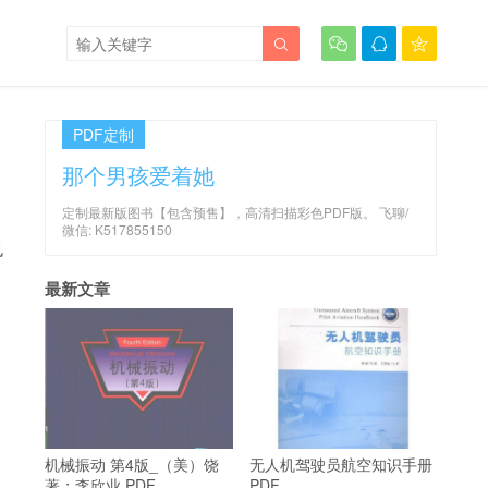




PDF定制
那个男孩爱着她
定制最新版图书【包含预售】，高清扫描彩色PDF版。 飞聊/
微信: K517855150
也
最新文章
机械振动 第4版_（美）饶
无人机驾驶员航空知识手册
著；李欣业 PDF
PDF