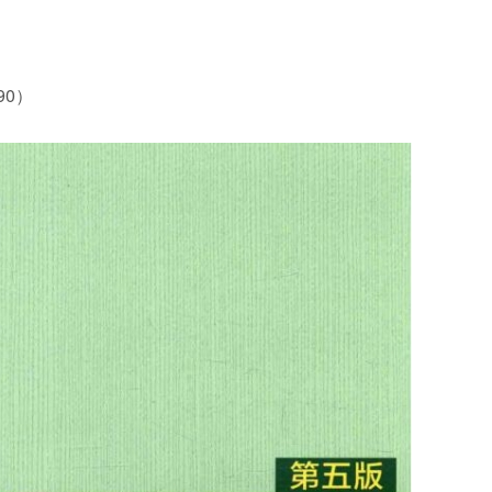
）
90）