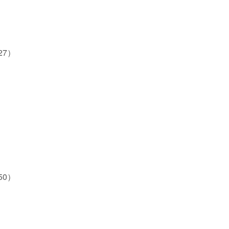
27）
50）