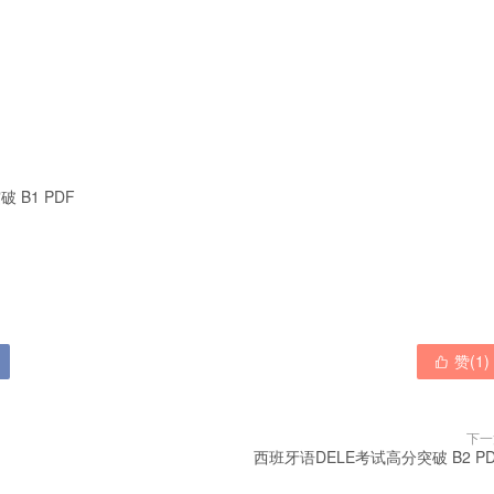
 B1 PDF

赞(
1
)

下一
西班牙语DELE考试高分突破 B2 P