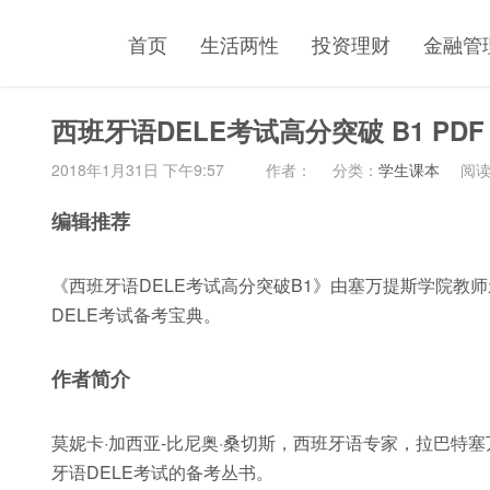
首页
生活两性
投资理财
金融管
西班牙语DELE考试高分突破 B1 PDF
2018年1月31日 下午9:57
作者：
分类：
学生课本
阅读(
编辑推荐
《西班牙语DELE考试高分突破B1》由塞万提斯学院教
DELE考试备考宝典。
作者简介
莫妮卡·加西亚-比尼奥·桑切斯，西班牙语专家，拉巴特
牙语DELE考试的备考丛书。