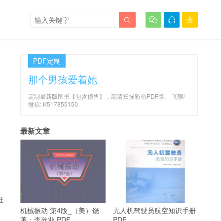




PDF定制
那个男孩爱着她
定制最新版图书【包含预售】，高清扫描彩色PDF版。 飞聊/
微信: K517855150
最新文章
班
机械振动 第4版_（美）饶
无人机驾驶员航空知识手册
著；李欣业 PDF
PDF