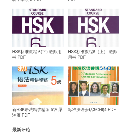
HSK标准教程 6(下) 教师用
HSK标准教程6（上） 教师
书 PDF
用书 PDF
新HSK语法精讲精练 5级 梁
标准汉语会话360句4 PDF
鸿雁 PDF
最新评论