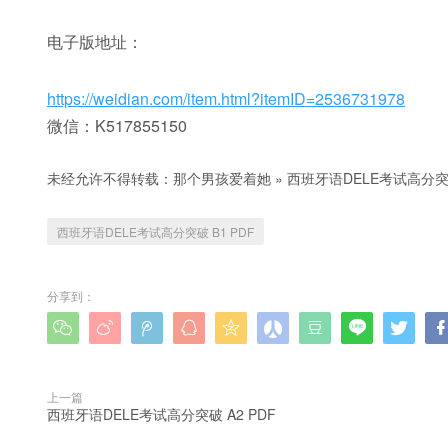
电子版地址：
https://weidian.com/item.html?itemID=2536731978
微信：K517855150
未经允许不得转载：
那个男孩爱着她
»
西班牙语DELE考试高分突破
西班牙语DELE考试高分突破 B1 PDF
分享到：









上一篇
西班牙语DELE考试高分突破 A2 PDF