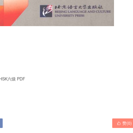
SK六级 PDF

赞(
0
)
