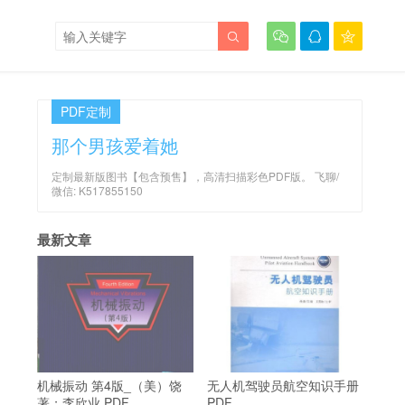




PDF定制
那个男孩爱着她
定制最新版图书【包含预售】，高清扫描彩色PDF版。 飞聊/
微信: K517855150
最新文章
机械振动 第4版_（美）饶
无人机驾驶员航空知识手册
著；李欣业 PDF
PDF