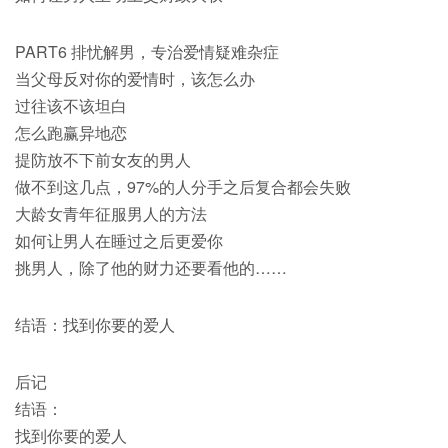
PART6 排忧解男，专治爱情疑难杂症
当父母反对你的爱情时，该怎么办
过往该不该坦白
怎么跑赢异地恋
提防放不下前女友的男人
做不到这几点，97%的人分手之后复合都会失败
大龄女青年征服男人的方法
如何让男人在睡过之后更爱你
挑男人，除了他的财力还要看他的……
结语：找到你要的爱人
后记
结语：
找到你要的爱人