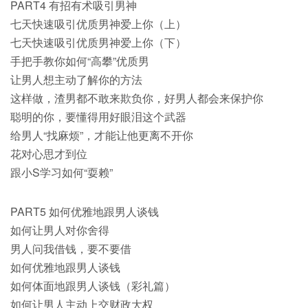
PART4 有招有术吸引男神
七天快速吸引优质男神爱上你（上）
七天快速吸引优质男神爱上你（下）
手把手教你如何“高攀”优质男
让男人想主动了解你的方法
这样做，渣男都不敢来欺负你，好男人都会来保护你
聪明的你，要懂得用好眼泪这个武器
给男人“找麻烦”，才能让他更离不开你
花对心思才到位
跟小S学习如何“耍赖”
PART5 如何优雅地跟男人谈钱
如何让男人对你舍得
男人问我借钱，要不要借
如何优雅地跟男人谈钱
如何体面地跟男人谈钱（彩礼篇）
如何让男人主动上交财政大权