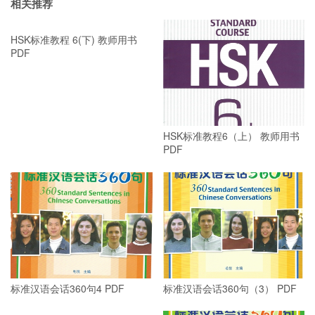
相关推荐
HSK标准教程 6(下) 教师用书
HSK标准教程6（上） 教师用书
PDF
PDF
标准汉语会话360句4 PDF
标准汉语会话360句（3） PDF