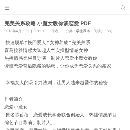


完美关系攻略 小魔女教你谈恋爱 PDF
2018年4月29日 下午9:19
作者：
分类：
学生课本
阅读(1.13K)
·快速脱单↑挽回爱人↑女神养成↑完美关系
喜马拉雅情感大咖超人气实操型情感女神
热播情感类栏目导演、制片人恋爱小魔女教你
读懂恋爱背后隐藏的秘密，让你成为恋爱关系的赢家
·幸福女人的吸引力法则，让男人越来越爱你的秘密
作者简介
恋爱小魔女
·原名陈蓓蓓，恋爱成长学会联合创始人，热播情感节目、
综艺节目导演、制片人。