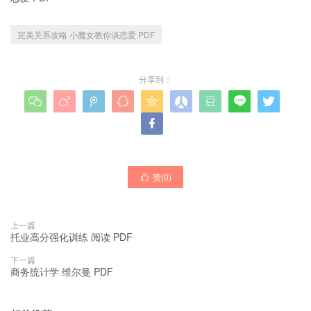
完美关系攻略 小魔女教你谈恋爱 PDF
分享到：










赞(
0
)

上一篇
托业高分强化训练 阅读 PDF
下一篇
商务统计学 维尔曼 PDF