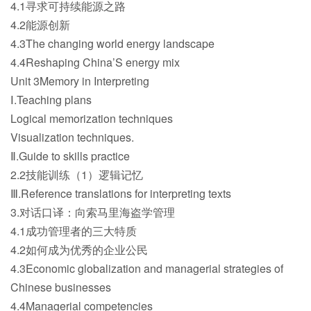
4.1寻求可持续能源之路
4.2能源创新
4.3The changing world energy landscape
4.4Reshaping China’S energy mix
Unit 3Memory in Interpreting
Ⅰ.Teaching plans
Logical memorization techniques
Visualization techniques.
Ⅱ.Guide to skills practice
2.2技能训练（1）逻辑记忆
Ⅲ.Reference translations for interpreting texts
3.对话口译：向索马里海盗学管理
4.1成功管理者的三大特质
4.2如何成为优秀的企业公民
4.3Economic globalization and managerial strategies of
Chinese businesses
4.4Managerial competencies