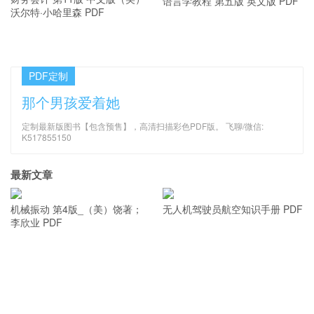
财务会计 第11版 中文版（美）
沃尔特·小哈里森 PDF
PDF定制
那个男孩爱着她
定制最新版图书【包含预售】，高清扫描彩色PDF版。 飞聊/微信:
K517855150
最新文章
机械振动 第4版_（美）饶著；
无人机驾驶员航空知识手册 PDF