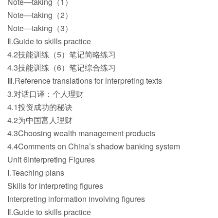
Note—taking（1）
Note—taking（2）
Note—taking（3）
Ⅱ.Guide to skills practice
4.2技能训练（5）笔记简略练习
4.3技能训练（6）笔记综合练习
Ⅲ.Reference translations for interpreting texts
3.对话口译：个人理财
4.1投资成功的秘诀
4.2为中国富人理财
4.3Choosing wealth management products
4.4Comments on China’s shadow banking system
Unit 6Interpreting Figures
Ⅰ.Teaching plans
Skills for interpreting figures
Interpreting information involving figures
Ⅱ.Guide to skills practice