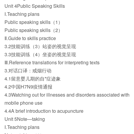
Unit 4Public Speaking Skills
Ⅰ.Teaching plans
Public speaking skills（1）
Public speaking skills（2）
Ⅱ.Guide to skills practice
3.2技能训练（3）站姿的视觉呈现
3.3技能训练（4）坐姿的视觉呈现
Ⅲ.Reference translations for interpreting texts
3.对话口译：戒烟行动
4.1留意婴儿期的自*症迹象
4.2中国H7N9疫情通报
4.3Watching out for illnesses and disorders associated with
mobile phone use
4.4A brief introduction to acupuncture
Unit 5Note—taking
Ⅰ.Teaching plans