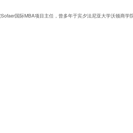
ofaer国际MBA项目主任，曾多年于宾夕法尼亚大学沃顿商学