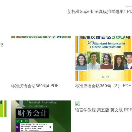
下一
新托业Superb 全真模拟试题集4 P
书
标准汉语会话360句4 PDF
标准汉语会话360句（3） PDF
语言学教程 第五版 英文版 PD