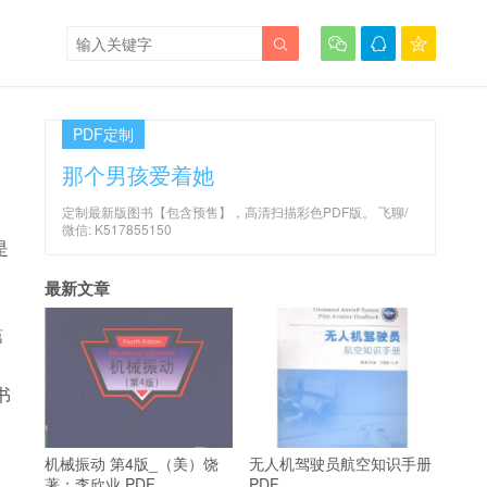




PDF定制
那个男孩爱着她
定制最新版图书【包含预售】，高清扫描彩色PDF版。 飞聊/
微信: K517855150
是
最新文章
第
书
机械振动 第4版_（美）饶
无人机驾驶员航空知识手册
著；李欣业 PDF
PDF