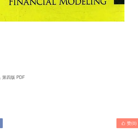
 第四版 PDF

赞(
0
)
