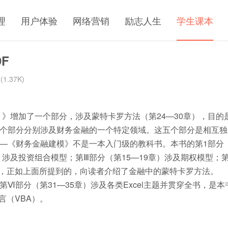
理
用户体验
网络营销
励志人生
学生课本
F
1.37K)
版）》增加了一个部分，涉及蒙特卡罗方法（第24—30章），目的
个部分分别涉及财务金融的一个特定领域。这五个部分是相互独
—《财务金融建模》不是一本入门级的教科书。本书的第1部分
）涉及投资组合模型；第Ⅲ部分（第15—19章）涉及期权模型；
分，正如上面所提到的，向读者介绍了金融中的蒙特卡罗方法。
部分（第31—35章）涉及各类Excel主题并贯穿全书，是本
言（VBA）。