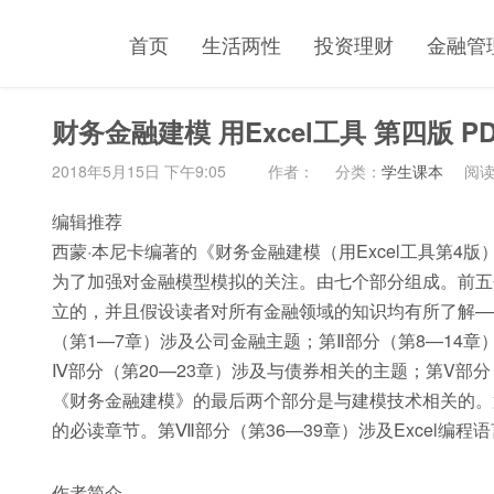
首页
生活两性
投资理财
金融管
财务金融建模 用Excel工具 第四版 PD
2018年5月15日 下午9:05
作者：
分类：
学生课本
阅读(
编辑推荐
西蒙·本尼卡编著的《财务金融建模（用Excel工具第4
为了加强对金融模型模拟的关注。由七个部分组成。前五
立的，并且假设读者对所有金融领域的知识均有所了解—
（第1—7章）涉及公司金融主题；第Ⅱ部分（第8—14章
Ⅳ部分（第20—23章）涉及与债券相关的主题；第V部
《财务金融建模》的最后两个部分是与建模技术相关的。第Ⅵ
的必读章节。第Ⅶ部分（第36—39章）涉及Excel编程语
作者简介