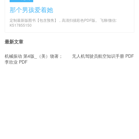
财务会计 第11版 中文版（美）
语言学教程 第五版 英文版 PDF
沃尔特·小哈里森 PDF
PDF定制
那个男孩爱着她
定制最新版图书【包含预售】，高清扫描彩色PDF版。 飞聊/微信:
K517855150
最新文章
机械振动 第4版_（美）饶著；
无人机驾驶员航空知识手册 PDF
李欣业 PDF