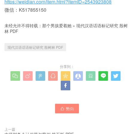
https://weidian.com/item.html?itemID=2543923808
微信：K517855150
未经允许不得转载：
那个男孩爱着她
»
现代汉语话语标记研究 殷树
林 PDF
现代汉语话语标记研究 殷树林 PDF
分享到：










赞(
0
)

上一篇