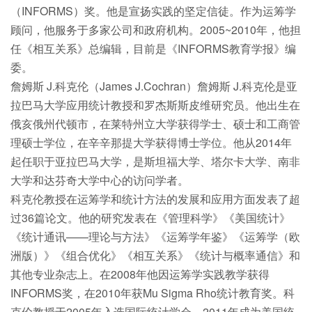
（INFORMS）奖。他是宣扬实践的坚定信徒。作为运筹学
顾问，他服务于多家公司和政府机构。2005~2010年，他担
任《相互关系》总编辑，目前是《INFORMS教育学报》编
委。
詹姆斯 J.科克伦（James J.Cochran）詹姆斯 J.科克伦是亚
拉巴马大学应用统计教授和罗杰斯斯皮维研究员。他出生在
俄亥俄州代顿市，在莱特州立大学获得学士、硕士和工商管
理硕士学位，在辛辛那提大学获得博士学位。他从2014年
起任职于亚拉巴马大学，是斯坦福大学、塔尔卡大学、南非
大学和达芬奇大学中心的访问学者。
科克伦教授在运筹学和统计方法的发展和应用方面发表了超
过36篇论文。他的研究发表在《管理科学》《美国统计》
《统计通讯——理论与方法》《运筹学年鉴》《运筹学（欧
洲版）》《组合优化》《相互关系》《统计与概率通信》和
其他专业杂志上。在2008年他因运筹学实践教学获得
INFORMS奖，在2010年获Mu Sigma Rho统计教育奖。科
克伦教授于2005年入选国际统计学会，2011年成为美国统