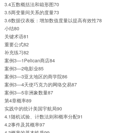
3.4五数概括法和箱形图70
3.5两变量间关系的度量73
3.6数据仪表板：增加数值度量以提高有效性78
小结80
关键术语81
重要公式82
补充练习82
案例3—1Pelican商店84
案例3—2电影业85
案例3—3亚太地区的商学院86
案例3—4天使巧克力的网络交易87
案例3—5非洲象数量87
第4章概率89
实践中的统计美国宇航局90
4.1随机试验、计数法则和概率分配91
4.2事件及其概率97
4.3概率的基本性质99