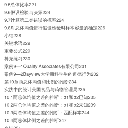
9.5总体比率221
9.6假设检验与决策224
9.7计算第二类错误的概率224
9.8对总体均值进行假设检验时样本容量的确定226
小结228
关键术语229
重要公式229
补充练习230
案例9—1Quality Associates有限公司231
案例9—2Bayview大学商科学生的道德行为232
第10章两总体均值和比例的推断234
实践中的统计美国食品与药物管理局235
10.1两总体均值之差的推断：σ1和σ2已知235
10.2两总体均值之差的推断：σ1和σ2未知239
10.3两总体均值之差的推断：匹配样本244
10.4两总体比例之差的推断247
小结251