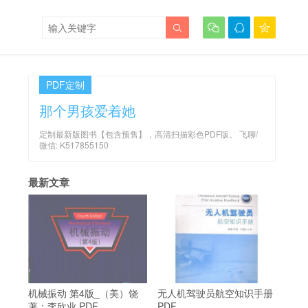




PDF定制
那个男孩爱着她
定制最新版图书【包含预售】，高清扫描彩色PDF版。 飞聊/
微信: K517855150
最新文章
机械振动 第4版_（美）饶
无人机驾驶员航空知识手册
著；李欣业 PDF
PDF