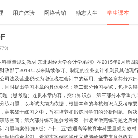
理
用户体验
网络营销
励志人生
学生课本
F
779)
本科重量规划教材·东北财经大学会计学系列》在2015年2月第四
财政部于2014年以来陆续修订、制定的企业会计准则及其他现
公司法及营业税改为增值税在会计中的运用。全书各章共分六部
，同时提出学习本章的具体要求；第二部分预习要览，包括关键
键问题（思考题）连贯本章内容，突出知识点；第三部分本章重点
分练习题，以考试大纲为依据，根据本章的考核知识点及考核要
，寓实战于练习之中，旨在培养和锻炼同学们的分析问题、解决
演练空间；第六部分练习题参考答案，供读者做完练习题之后对
习题与案例(第5版）/“十二五”普通高等教育本科重量规划教材·
计循环综合案例，希望本案例的操作完成能给你带来意外收获。