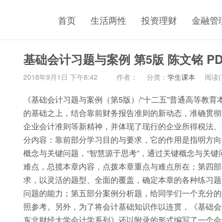
首页
生活两性
投资理财
金融管
基础会计习题与案例 第5版 陈文铭 PD
2018年9月1日 下午8:42
作者：
分类：
学生课本
阅读(
《基础会计习题与案例（第5版）/“十二五”普通高等教育
的基础之上，结合靠前财务报告准则的新动态，准确贯彻
企业会计准则等新精神，并体现了现行的企业所得税法、
分内容：靠前部分学习目的与要求，它的作用是指明方向
概念与关键问题，“智慧源于思考”，通过关键概念与关
难点，总揽本章内容，点拨本章重点与难点所在；第四部
求，以灵活的题型、全面的覆盖，确定本章的各种练习题
问题的能力；第五部分案例分析题，给同学们一个充分的
照参考。另外，为了将会计基础知识作以连贯，《基础会计
东北财经大学会计学系列》还以附录的形式编写了一个会