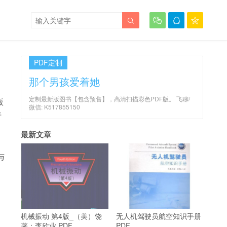




PDF定制
那个男孩爱着她
定制最新版图书【包含预售】，高清扫描彩色PDF版。 飞聊/
版
微信: K517855150
行
最新文章
与
机械振动 第4版_（美）饶
无人机驾驶员航空知识手册
著；李欣业 PDF
PDF