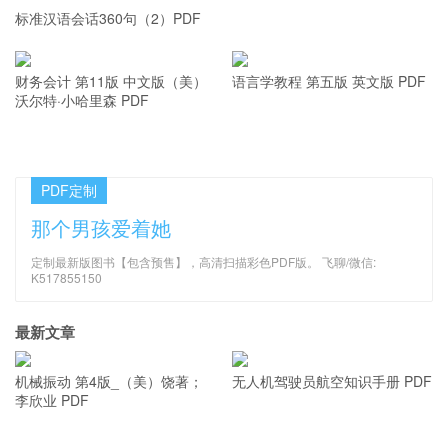
标准汉语会话360句（2）PDF
标准汉语会话360句（1）PDF
财务会计 第11版 中文版（美）
语言学教程 第五版 英文版 PDF
沃尔特·小哈里森 PDF
PDF定制
那个男孩爱着她
定制最新版图书【包含预售】，高清扫描彩色PDF版。 飞聊/微信:
K517855150
最新文章
机械振动 第4版_（美）饶著；
无人机驾驶员航空知识手册 PDF
李欣业 PDF