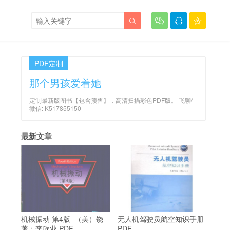




PDF定制
那个男孩爱着她
定制最新版图书【包含预售】，高清扫描彩色PDF版。 飞聊/
微信: K517855150
最新文章
机械振动 第4版_（美）饶
无人机驾驶员航空知识手册
著；李欣业 PDF
PDF