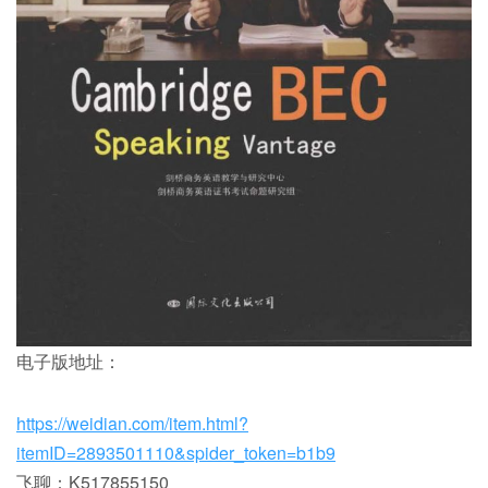
电子版地址：
https://weidian.com/item.html?
itemID=2893501110&spider_token=b1b9
飞聊：K517855150