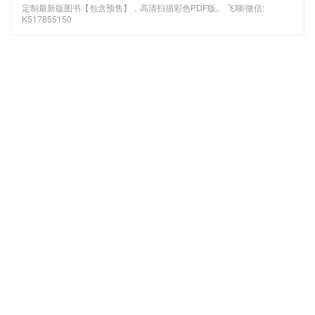
定制最新版图书【包含预售】，高清扫描彩色PDF版。 飞聊/微信:
K517855150
最新文章
机械振动 第4版_（美）饶著；
无人机驾驶员航空知识手册 PDF
李欣业 PDF
HSK标准教程 6(下) 教师用书
HSK标准教程6（上） 教师用书
PDF
PDF
新HSK语法精讲精练 5级 梁鸿雁