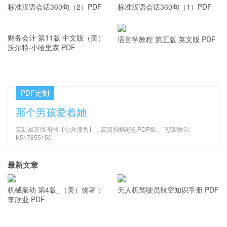
标准汉语会话360句（2）PDF
标准汉语会话360句（1）PDF
财务会计 第11版 中文版（美）
语言学教程 第五版 英文版 PDF
沃尔特·小哈里森 PDF
PDF定制
那个男孩爱着她
定制最新版图书【包含预售】，高清扫描彩色PDF版。 飞聊/微信:
K517855150
最新文章
机械振动 第4版_（美）饶著；
无人机驾驶员航空知识手册 PDF
李欣业 PDF