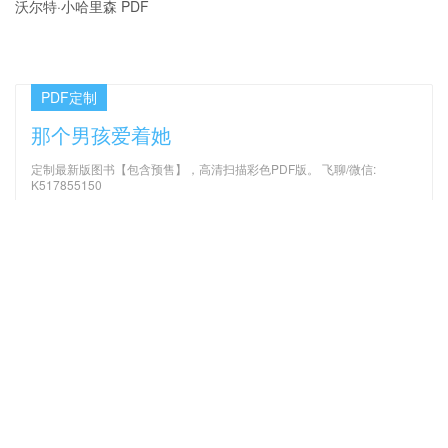
沃尔特·小哈里森 PDF
PDF定制
那个男孩爱着她
定制最新版图书【包含预售】，高清扫描彩色PDF版。 飞聊/微信:
K517855150
最新文章
机械振动 第4版_（美）饶著；
无人机驾驶员航空知识手册 PDF
李欣业 PDF
HSK标准教程6（上） 教师用书
PDF