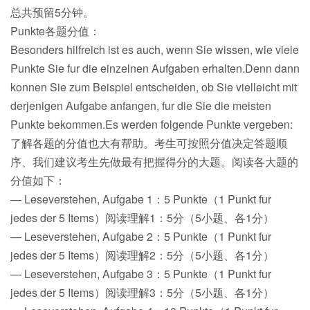
总共预留5分钟。
Punkte各题分值：
Besonders hilfreich ist es auch, wenn Sie wissen, wie viele
Punkte Sie fur die einzelnen Aufgaben erhalten.Denn dann
konnen Sie zum Beispiel entscheiden, ob Sie vielleicht mit
derjenigen Aufgabe anfangen, fur die Sie die meisten
Punkte bekommen.Es werden folgende Punkte vergeben:
了解各题的分值也大有帮助。考生可按照分值决定答题顺
序、我们建议考生先做最有把握得分的大题。阅读各大题的
分值如下：
— Leseverstehen, Aufgabe 1：5 Punkte（1 Punkt fur
jedes der 5 Items）阅读理解1：5分（5小题、各1分）
— Leseverstehen, Aufgabe 2：5 Punkte（1 Punkt fur
jedes der 5 Items）阅读理解2：5分（5小题、各1分）
— Leseverstehen, Aufgabe 3：5 Punkte（1 Punkt fur
jedes der 5 Items）阅读理解3：5分（5小题、各1分）