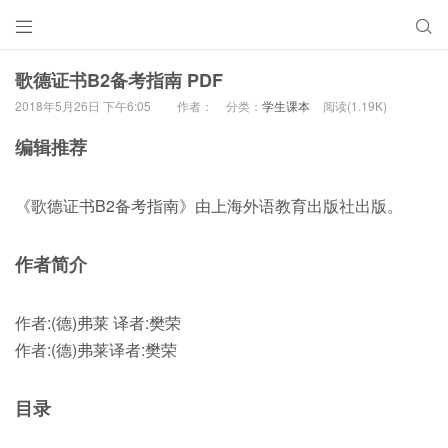


歌德证书B2备考指南 PDF
2018年5月26日 下午6:05
作者：
分类：
学生课本
阅读(1.19K)
编辑推荐
《歌德证书B2备考指南》由上海外语教育出版社出版。
作者简介
作者:(德)弗莱 译者:樊荣
作者:(德)弗莱译者:樊荣
目录