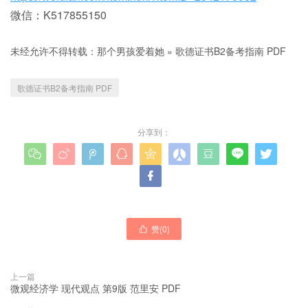
微信：K517855150
未经允许不得转载：
那个男孩爱着她
»
歌德证书B2备考指南 PDF
歌德证书B2备考指南 PDF
分享到：










赞(
0
)

上一篇
微观经济学 现代观点 第9版 范里安 PDF