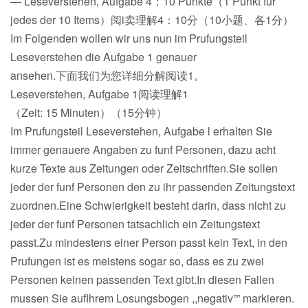
— Leseverstehen, Aufgabe 4：10 Punkte（1 Punkt fur
jedes der 10 Items）阅i卖理解4：10分（10小题、各1分）
Im Folgenden wollen wir uns nun im Prufungsteil
Leseverstehen die Aufgabe 1 genauer
ansehen.下面我们为您详细分解阅读1。
Leseverstehen, Aufgabe 1阅读理解1
（Zeit: 15 Minuten）（15分钟）
Im Prufungsteil Leseverstehen, Aufgabe l erhalten Sie
immer genauere Angaben zu funf Personen, dazu acht
kurze Texte aus Zeitungen oder Zeitschriften.Sie sollen
jeder der funf Personen den zu ihr passenden Zeitungstext
zuordnen.Eine Schwierigkeit besteht darin, dass nicht zu
jeder der funf Personen tatsachlich ein Zeitungstext
passt.Zu mindestens einer Person passt kein Text, in den
Prufungen ist es meistens sogar so, dass es zu zwei
Personen keinen passenden Text gibt.In diesen Fallen
mussen Sie auflhrem Losungsbogen ,,negativ”” markieren.