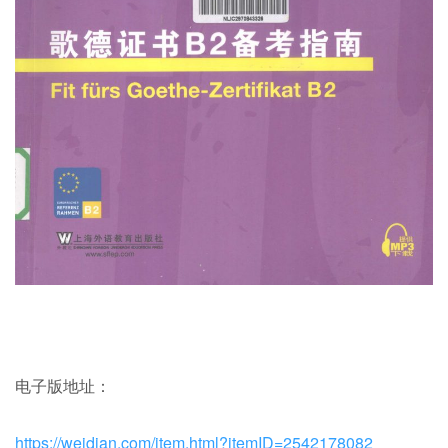
电子版地址：
https://weidian.com/item.html?itemID=2542178082