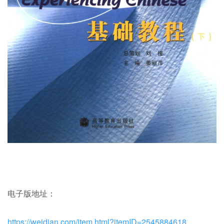
电子版地址：
https://weidian.com/item.html?itemID=2545884618