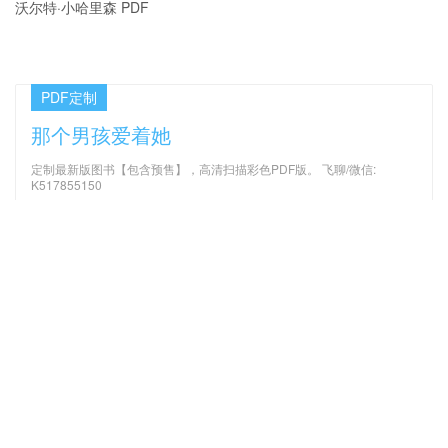
沃尔特·小哈里森 PDF
PDF定制
那个男孩爱着她
定制最新版图书【包含预售】，高清扫描彩色PDF版。 飞聊/微信:
K517855150
最新文章
机械振动 第4版_（美）饶著；
无人机驾驶员航空知识手册 PDF
李欣业 PDF