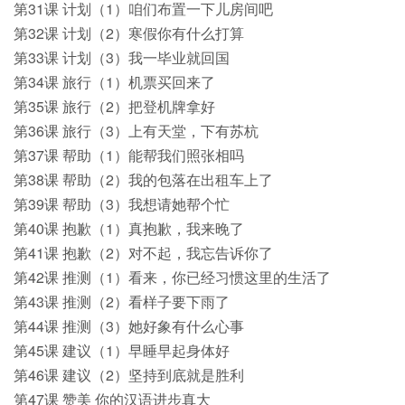
第31课 计划（1）咱们布置一下儿房间吧
第32课 计划（2）寒假你有什么打算
第33课 计划（3）我一毕业就回国
第34课 旅行（1）机票买回来了
第35课 旅行（2）把登机牌拿好
第36课 旅行（3）上有天堂，下有苏杭
第37课 帮助（1）能帮我们照张相吗
第38课 帮助（2）我的包落在出租车上了
第39课 帮助（3）我想请她帮个忙
第40课 抱歉（1）真抱歉，我来晚了
第41课 抱歉（2）对不起，我忘告诉你了
第42课 推测（1）看来，你已经习惯这里的生活了
第43课 推测（2）看样子要下雨了
第44课 推测（3）她好象有什么心事
第45课 建议（1）早睡早起身体好
第46课 建议（2）坚持到底就是胜利
第47课 赞美 你的汉语进步真大