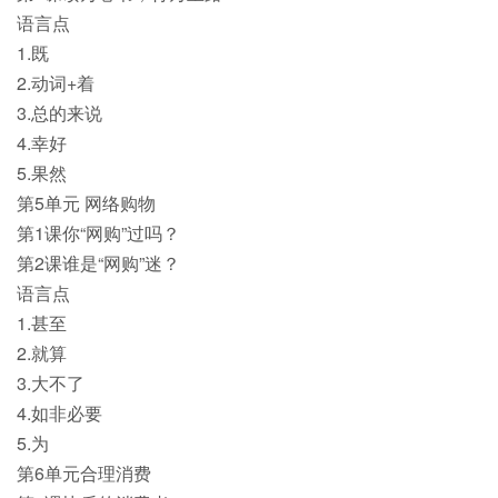
语言点
1.既
2.动词+着
3.总的来说
4.幸好
5.果然
第5单元 网络购物
第1课你“网购”过吗？
第2课谁是“网购”迷？
语言点
1.甚至
2.就算
3.大不了
4.如非必要
5.为
第6单元合理消费