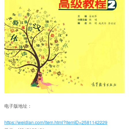
电子版地址：
https://weidian.com/item.html?itemID=2581142229