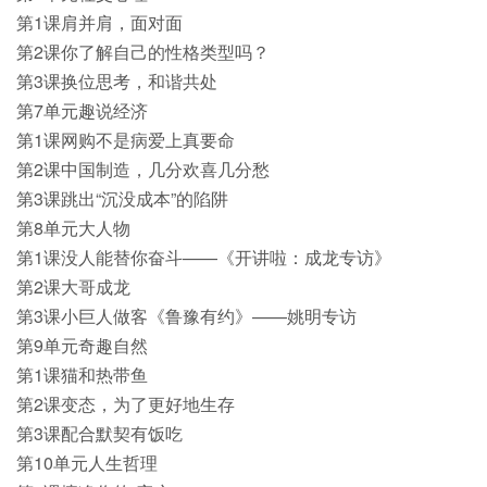
第1课肩并肩，面对面
第2课你了解自己的性格类型吗？
第3课换位思考，和谐共处
第7单元趣说经济
第1课网购不是病爱上真要命
第2课中国制造，几分欢喜几分愁
第3课跳出“沉没成本”的陷阱
第8单元大人物
第1课没人能替你奋斗——《开讲啦：成龙专访》
第2课大哥成龙
第3课小巨人做客《鲁豫有约》——姚明专访
第9单元奇趣自然
第1课猫和热带鱼
第2课变态，为了更好地生存
第3课配合默契有饭吃
第10单元人生哲理