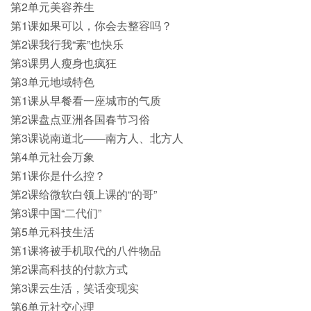
第2单元美容养生
第1课如果可以，你会去整容吗？
第2课我行我“素”也快乐
第3课男人瘦身也疯狂
第3单元地域特色
第1课从早餐看一座城市的气质
第2课盘点亚洲各国春节习俗
第3课说南道北——南方人、北方人
第4单元社会万象
第1课你是什么控？
第2课给微软白领上课的“的哥”
第3课中国“二代们”
第5单元科技生活
第1课将被手机取代的八件物品
第2课高科技的付款方式
第3课云生活，笑话变现实
第6单元社交心理