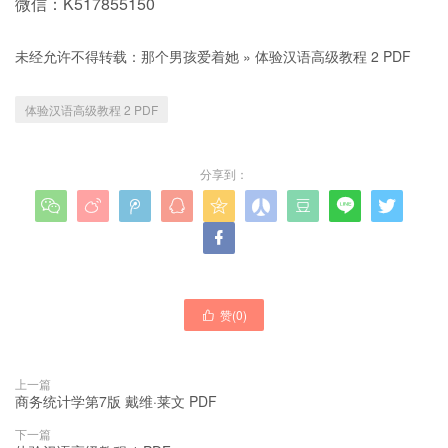
微信：K517855150
未经允许不得转载：
那个男孩爱着她
»
体验汉语高级教程 2 PDF
体验汉语高级教程 2 PDF
分享到：










赞(
0
)

上一篇
商务统计学第7版 戴维·莱文 PDF
下一篇