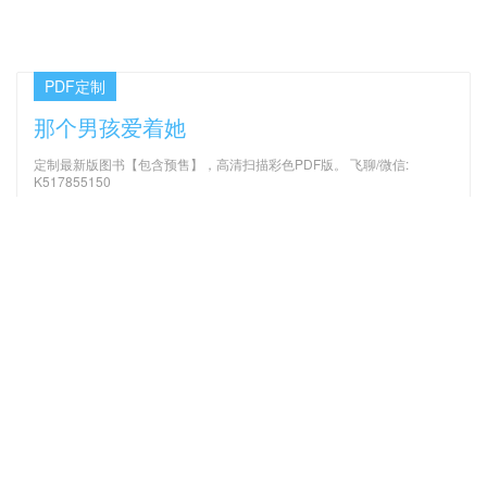
PDF定制
那个男孩爱着她
定制最新版图书【包含预售】，高清扫描彩色PDF版。 飞聊/微信:
K517855150
最新文章
机械振动 第4版_（美）饶著；
无人机驾驶员航空知识手册 PDF
李欣业 PDF