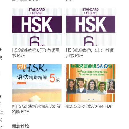
括
HSK标准教程 6(下) 教师用
HSK标准教程6（上） 教师
书 PDF
用书 PDF
要
究
博
工
新HSK语法精讲精练 5级 梁
标准汉语会话360句4 PDF
鸿雁 PDF
上
家
最新评论
了