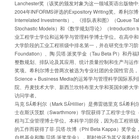
Lanchester奖（该奖的颁发对象为这一领域英语出
2004年INFORMS评选的Expository Writing奖。希利
Interrelated Investments）、《排队表和图》（Queue T
Stochastic Models）和《数学规划导论》（Introductio
业工程学士学位和运筹学与管理科学博士学位。在高中和
大学阶段的工业工程班级中排名第一，并在研究生学习阶段获得了
Foundation）、陶·贝塔·派奖学金（Tau Beta P
整数规划、排队论及其应用、统计质量控制和生产与运作管理。他
奖项。希利尔博士曾两次被选为专业社团的全国性官员，并担
Science + Business Media的运筹学与管理
院、丹麦技术大学、新西兰坎特布里大学和英国剑桥大学嘉杰（J
访问学者。
马克 S希利尔（Mark SHillier）是弗雷德里克
士在斯沃茨默（Swarthmore）学院获得了工程学士
程与工业管理博士学位。本科学习阶段，因为在工程班级中
的工作而获得了菲·贝塔·坎博（Phi Beta Kappa
自然基金和陶·贝塔·派奖学金），那时他还为其父亲希利