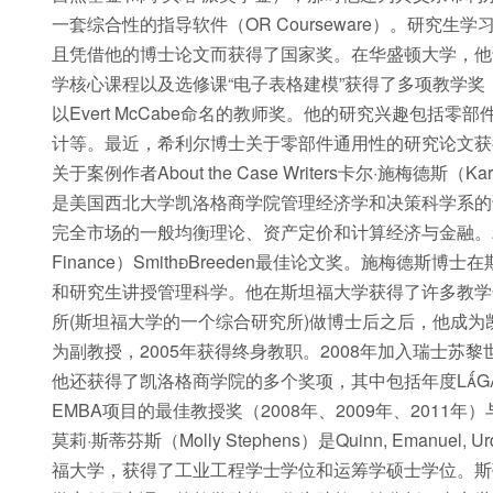
一套综合性的指导软件（OR Courseware）。研
且凭借他的博士论文而获得了国家奖。在华盛顿大学，他
学核心课程以及选修课“电子表格建模”获得了多项教学
以Evert McCabe命名的教师奖。他的研究兴趣包括零部件通
计等。最近，希利尔博士关于零部件通用性的研究论文获得了IIE T
关于案例作者About the Case Writers卡尔·施梅德
是美国西北大学凯洛格商学院管理经济学和决策科学系的
完全市场的一般均衡理论、资产定价和计算经济与金融。200
Finance）SmithBreeden最佳论文奖。施梅
和研究生讲授管理科学。他在斯坦福大学获得了许多教学奖，包
所(斯坦福大学的一个综合研究所)做博士后之后，他成为
为副教授，2005年获得终身教职。2008年加入瑞士
他还获得了凯洛格商学院的多个奖项，其中包括年度LG
EMBA项目的最佳教授奖（2008年、2009年、2011年
莫莉·斯蒂芬斯（Molly Stephens）是Quinn, Emanuel
福大学，获得了工业工程学士学位和运筹学硕士学位。斯