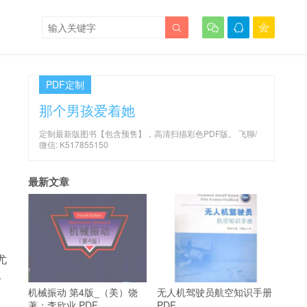




PDF定制
那个男孩爱着她
定制最新版图书【包含预售】，高清扫描彩色PDF版。 飞聊/
微信: K517855150
最新文章
尤
·
机械振动 第4版_（美）饶
无人机驾驶员航空知识手册
著；李欣业 PDF
PDF