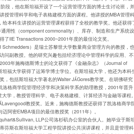
究生学习阶段，他在斯坦福开设了一个运营管理方面的博士生讨论班，
讲授管理科学和电子表格建模方面的课程。他讲授的MBA管理
奖，给本科生讲授的运营管理课程获得了全校的教学奖。他还获得
用性（component commonality）、库存、制造和生产系统
ransactions 2000~2001年度的最佳论文奖。
斯（Karl Schmedders）是瑞士苏黎世大学数量商业管理方向的教授，
访问副教授。他的研究兴趣包括经济理论中管理科学的应用、不
3年施梅德斯博士的论文获得了《金融杂志》（Journal of
德斯博士在斯坦福大学获得了运筹学博士学位。在斯坦福大学，他还为本科
括斯坦福大学著名的Walter JGores教学奖。在胡佛研究
凯洛格商学院管理经济学和决策科学系的助理教授，2001年晋升
苏黎世大学，教授管理科学、电子表格建模、计算经济与金融等课程
Lavengood教授奖。近来，施梅德斯教授还获得了凯洛格商学
）与迈阿密EMBA项目的最佳教授奖（2011年）。
, Urquhart&Sullivan, LLP公司洛杉矶办公室的合伙人。她毕业于斯
蒂芬斯在斯坦福大学工程学院讲授公共演讲课程，并且是管理科