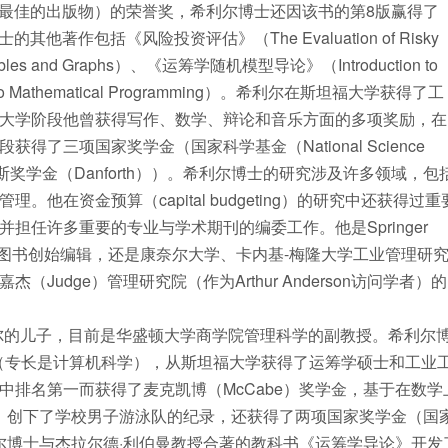
版物中最佳的出版物）的荣誉奖，希利尔博士还因该书的第8版赢得了
尔博士的其他著作包括《风险投资评估》（The Evaluation of Risky
ables and Graphs）、《运筹学随机模型导论》（Introduction to
n to Mathematical Programming）。希利尔在斯坦福大学获得了工
大学阶段他曾获得写作、数学、辩论和音乐方面的多项奖励，在
三项国家奖学金（国家科学基金（National Science
i）和丹福斯奖学金（Danforth））。希利尔博士的研究涉及许多领域，包
在资金预算（capital budgeting）的研究中还获得过重
任许多重要的专业与学术期刊的编委工作。他是Springer
科学国际系列图书创始编辑，还是康奈尔大学、卡内基-梅隆大学工业管理研
udge）管理研究院（作为Arthur Anderson访问学者）的
 S希利尔的儿子，目前是华盛顿大学商学院管理科学的副教授。希利尔
学位（专长是计算机科学），从斯坦福大学获得了运筹学硕士和工业
排名第一而获得了麦克凯博（McCabe）奖学金，基于在数学
）奖学金，创下了学校男子游泳队的纪录，还获得了两项国家奖学金（国
尔博士与杰拉尔德·利伯曼教授合著的教科书《运筹学导论》开发