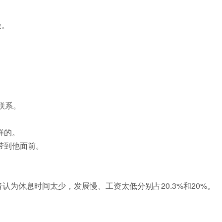
做。
联系。
样的。
带到他面前。
。
者认为休息时间太少，发展慢、工资太低分别占20.3%和20%。