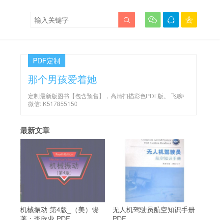




PDF定制
那个男孩爱着她
定制最新版图书【包含预售】，高清扫描彩色PDF版。 飞聊/
微信: K517855150
最新文章
机械振动 第4版_（美）饶
无人机驾驶员航空知识手册
著；李欣业 PDF
PDF