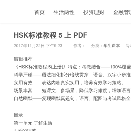
首页
生活两性
投资理财
金融管
HSK标准教程 5 上 PDF
2017年11月22日 下午9:23
作者：
分类：
学生课本
阅读
编辑推荐
《HSK标准教程:5(上册)》特点：考教结合——100%覆
科学严谨——语法细化拆分暗线贯穿，语音、汉字小步推
实用有效——表达内容真实实用，培养有效学习策略。
场景丰富——短课文、多场景，降低学习难度，增加语言
自然幽默——复现幽默真题句，语言、配图与考试风格全
目录
第一单元 了解生活
1 爱的细节