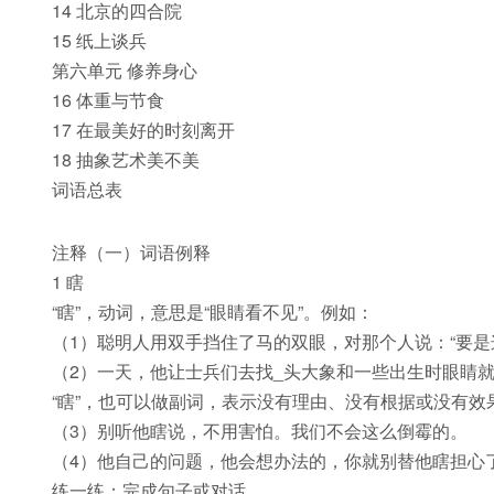
14 北京的四合院
15 纸上谈兵
第六单元 修养身心
16 体重与节食
17 在最美好的时刻离开
18 抽象艺术美不美
词语总表
注释（一）词语例释
1 瞎
“瞎”，动词，意思是“眼睛看不见”。例如：
（1）聪明人用双手挡住了马的双眼，对那个人说：“要是
（2）一天，他让士兵们去找_头大象和一些出生时眼睛
“瞎”，也可以做副词，表示没有理由、没有根据或没有效
（3）别听他瞎说，不用害怕。我们不会这么倒霉的。
（4）他自己的问题，他会想办法的，你就别替他瞎担心
练一练：完成句子或对话