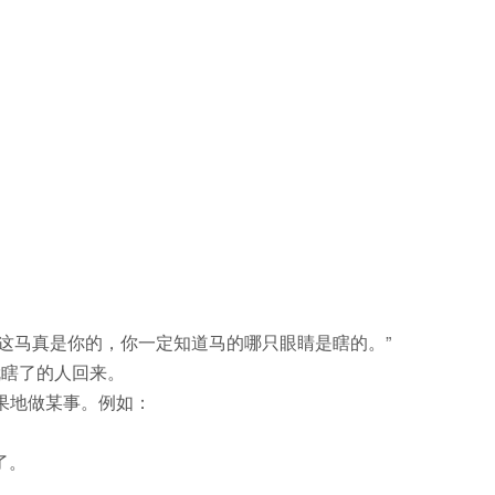
这马真是你的，你一定知道马的哪只眼睛是瞎的。”
就瞎了的人回来。
果地做某事。例如：
了。