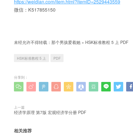
https://weidian.com/item.html?itemID=2529443559
微信：K517855150
未经允许不得转载：
那个男孩爱着她
»
HSK标准教程 5 上 PDF
HSK标准教程 5 上
PDF
分享到：









上一篇
经济学原理 第7版 宏观经济学分册 PDF
相关推荐