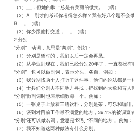
（1）__，但她的脸上总是有美丽的微笑。 （瞎）
（2）A：刚才的考试你考得怎么样？我有好几个题不会
B.__。（瞎）
（3）你少跟他打交道，__。（瞎）
2 分别
“分别”，动词，意思是“离别”。例如：
（1）分别是暂时的，我们以后一定会再见。
（2）从毕业到现在，我们已经分别20年了，一直都没有
“分别”，也可以做副词，表示分头、各自。例如：
（3）我分别找两个人打听了这件事，他们的说法都是一
（4）士兵们分别去不同地方寻找，把找到的大象和盲人
“分别”做副词时也表示细数每一个。例如：
（5）一张桌子上放着三瓶饮料，分别是茶，可乐和咖啡
（6）谈到对目前工作最不满意的地方，39.1%的被调查
“分别”还可以做名词，意思是“区别”“不同的地方”。例如：
（7）我不知道这两种做法有什么分别。