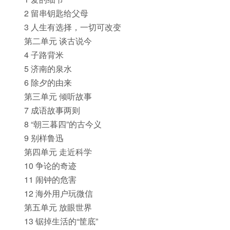
2 留串钥匙给父母
3 人生有选择，一切可改变
第二单元 谈古说今
4 子路背米
5 济南的泉水
6 除夕的由来
第三单元 倾听故事
7 成语故事两则
8 “朝三暮四”的古今义
9 别样鲁迅
第四单元 走近科学
10 争论的奇迹
11 闹钟的危害
12 海外用户玩微信
第五单元 放眼世界
13 锯掉生活的“筐底”