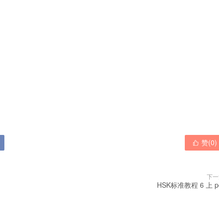

赞(
0
)

下一
HSK标准教程 6 上 p