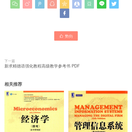










赞(
0
)

下一篇
新求精德语强化教程高级教学参考书 PDF
相关推荐