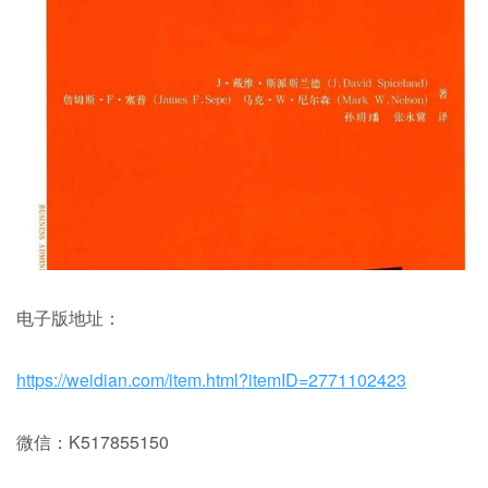
电子版地址：
https://weidian.com/item.html?itemID=2771102423
微信：K517855150