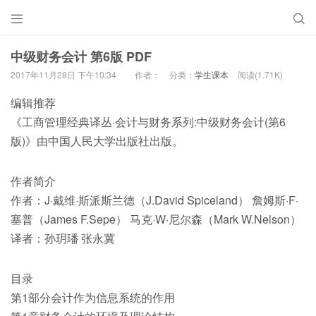


中级财务会计 第6版 PDF
2017年11月28日 下午10:34
作者：
分类：
学生课本
阅读(1.71K)
编辑推荐
《工商管理经典译丛·会计与财务系列:中级财务会计(第6
版)》由中国人民大学出版社出版。
作者简介
作者：J·戴维·斯派斯兰德（J.David Spiceland） 詹姆斯·F·
塞普（James F.Sepe） 马克·W·尼尔森（Mark W.Nelson）
译者：孙玥璠 张永冀
目录
第1部分会计作为信息系统的作用