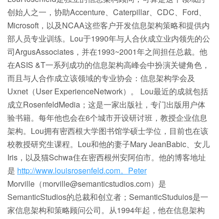
创始人之一，协助Accenture、Caterpillar、CDC、Ford、
Microsoft，以及NCAA这些客户开发信息架构策略和提供内
部人员专业训练。Lou于1990年与人合伙成立业内领先的公
司ArgusAssociates，并在1993~2001年之间担任总裁。他
在ASIS &T一系列成功的信息架构高峰会中扮演关键角色，
而且与人合作成立该领域的专业协会：信息架构学会及
Uxnet（User ExperienceNetwork）。 Lou最近的成就包括
成立RosenfeldMedia；这是一家出版社，专门出版用户体
验书籍。每年他也会在6个城市开设研讨班，教授企业信息
架构。Lou拥有密西根大学图书馆学硕士学位，目前也在该
校教授研究生课程。Lou和他的妻子Mary JeanBabic、女儿
Iris，以及猫Schwa住在密西根州安阿伯市。他的博客地址
是
http://www.louisrosenfeld.com。Peter
Morville（morville@semanticstudios.com）是
SemanticStudios的总裁和创立者；SemanticStuduios是一
家信息架构和策略顾问公司。从1994年起，他在信息架构