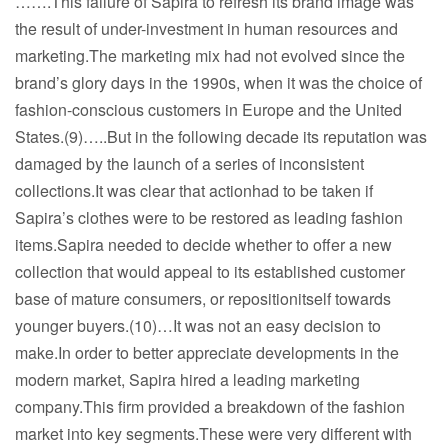
…….This failure of Sapira to refresh its brand image was
the result of under-investment in human resources and
marketing.The marketing mix had not evolved since the
brand’s glory days in the 1990s, when it was the choice of
fashion-conscious customers in Europe and the United
States.(9)…..But in the following decade its reputation was
damaged by the launch of a series of inconsistent
collections.It was clear that actionhad to be taken if
Sapira’s clothes were to be restored as leading fashion
items.Sapira needed to decide whether to offer a new
collection that would appeal to its established customer
base of mature consumers, or repositionitself towards
younger buyers.(10)…It was not an easy decision to
make.In order to better appreciate developments in the
modern market, Sapira hired a leading marketing
company.This firm provided a breakdown of the fashion
market into key segments.These were very different with