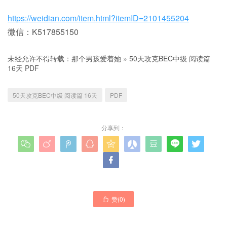
https://weidian.com/item.html?itemID=2101455204
微信：K517855150
未经允许不得转载：
那个男孩爱着她
»
50天攻克BEC中级 阅读篇
16天 PDF
50天攻克BEC中级 阅读篇 16天
PDF
分享到：










赞(
0
)
