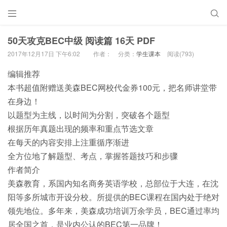


50天攻克BEC中级 阅读篇 16天 PDF
2017年12月17日 下午6:02
作者：
分类：
学生课本
阅读(793)
编辑推荐
本书超值附赠送美森BEC网校代金券100元，把名师讲堂带
在身边！
以题型为主线，以时间为分割，突破各个题型
根据历年真题出现的频率和重点节选文章
在每天的内容安排上注重循序渐进
全方位地了解题型、考点，掌握答题技巧和步骤
作者简介
美森教育，系国内知名商务英语学校，总部位于大连，在沈
阳等多所城市开设分校。所提供的BEC课程在国内处于绝对
领先地位。多年来，美森成功培训万余学员，BEC通过率均
居全国之首，是业内公认的BEC第一品牌！