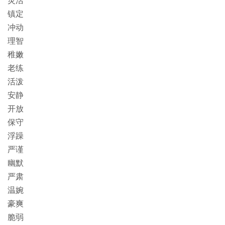
镇定
冲动
理智
稚嫩
老练
活泼
安静
开放
保守
浮躁
严谨
幽默
严肃
温婉
豪爽
脆弱