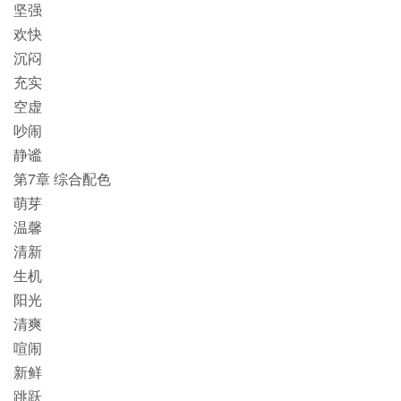
坚强
欢快
沉闷
充实
空虚
吵闹
静谧
第7章 综合配色
萌芽
温馨
清新
生机
阳光
清爽
喧闹
新鲜
跳跃