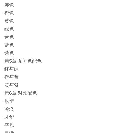
赤色
橙色
黄色
绿色
青色
蓝色
紫色
第5章 互补色配色
红与绿
橙与蓝
黄与紫
第6章 对比配色
热情
冷淡
才华
平凡
灵活