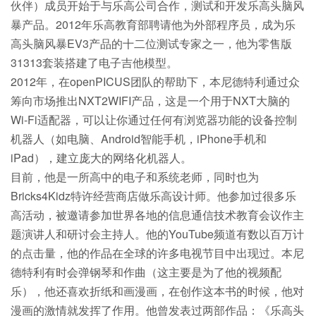
伙伴）成员开始于与乐高公司合作，测试和开发乐高头脑风
暴产品。2012年乐高教育部聘请他为外部程序员，成为乐
高头脑风暴EV3产品的十二位测试专家之一，他为零售版
31313套装搭建了电子吉他模型。
2012年，在openPICUS团队的帮助下，本尼德特利通过众
筹向市场推出NXT2WIFI产品，这是一个用于NXT大脑的
Wi-Fi适配器，可以让你通过任何有浏览器功能的设备控制
机器人（如电脑、Android智能手机，iPhone手机和
iPad），建立庞大的网络化机器人。
目前，他是一所高中的电子和系统老师，同时也为
Bricks4Kidz特许经营商店做乐高设计师。他参加过很多乐
高活动，被邀请参加世界各地的信息通信技术教育会议作主
题演讲人和研讨会主持人。他的YouTube频道有数以百万计
的点击量，他的作品在全球的许多电视节目中出现过。本尼
德特利有时会弹钢琴和作曲（这主要是为了他的视频配
乐），他还喜欢折纸和画漫画，在创作这本书的时候，他对
漫画的激情就发挥了作用。他曾发表过两部作品：《乐高头