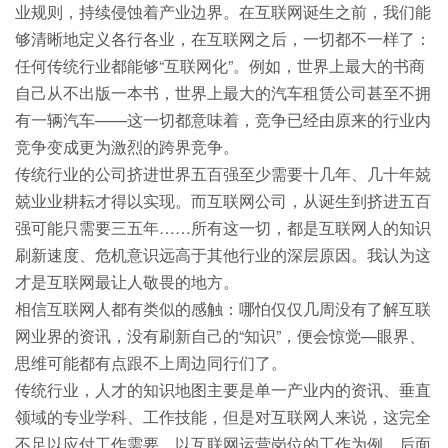
业规则，持续侵蚀着产业边界。在互联网诞生之前，我们能
够清晰地定义各行各业，在互联网之后，一切都不一样了：
任何传统行业都能够“互联网化”。例如，世界上最大的书商
自己从不出版一本书，世界上最大的汽车租赁公司甚至不拥
有一辆汽车——这一切都意味着，竞争已经由原来的行业内
竞争变成更为激烈的跨界竞争。
传统行业的公司挤进世界五百强至少需要十几年、几十年兢
兢业业耕耘才得以实现。而互联网公司，从诞生到挤进五百
强可能只需要三五年……所有这一切，都是互联网人的知识
刷新速度、危机意识远高于其他行业的深层原因。我认为这
才是互联网最让人敬畏的地方。
相信互联网人都有类似的感触：哪怕仅仅几周没有了解互联
网业界的资讯，没有刷新自己的“知识”，便会惊觉—眼界、
思维可能都有点跟不上周边同行们了。
传统行业，人才的知识地图主要是单一产业内的资讯、垂直
领域的专业学科、工作技能，但是对互联网人来说，这完全
不足以应付工作需要。以互联网运营岗位的工作为例，后面