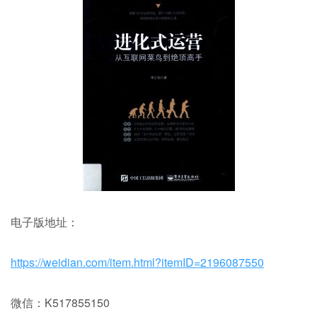
电子版地址：
https://weidian.com/item.html?itemID=2196087550
微信：K517855150