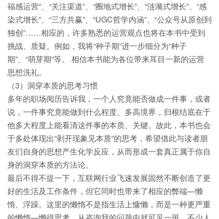
福感运营”、“关注渠道”、“圈地式增长”、“涟漪式增长”、“感
染式增长”、“三方共赢”、“UGC哲学内涵”、“公众号从原创到
独创”……相应的，许多熟悉的运营观点也将在本书中受到
挑战、质疑。例如，我将“种子期”进一步细分为“种子
期”、“萌芽期”等。 相信本书能为各位带来耳目一新的运营
思想洗礼。
（3）洞穿本质的思考习惯
多年的职场阅历告诉我，一个人究竟能否做成一件事，或者
说，一件事究竟能做到什么程度、多高境界，归根结底在于
他多大程度上能看清这件事的本质、关键。故此，本书也会
于多处体现出“剥开现象见本质”的思考，希望借此与读者朋
友们自身的思想产生化学反应，从而形成一套真正属于你自
身的洞穿本质的方法论。
最后不得不提一下，互联网行业飞速发展固然不断创造了更
好的生活及工作条件，但它同时也带来了相应的弊端—懒
惰、浮躁。这里的懒惰不是指生活上慵懒，而是一种更严重
的懒惰—懒得思考。从咨询我的问题中就可见一斑，不少人