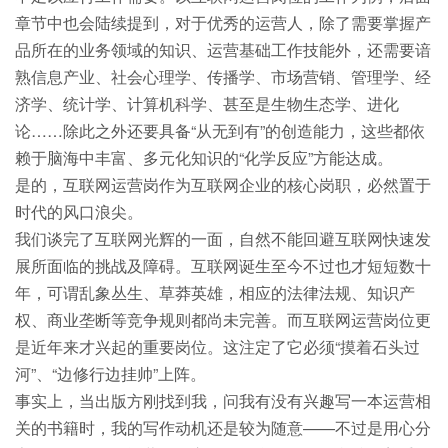
章节中也会陆续提到，对于优秀的运营人，除了需要掌握产
品所在的业务领域的知识、运营基础工作技能外，还需要谙
熟信息产业、社会心理学、传播学、市场营销、管理学、经
济学、统计学、计算机科学、甚至是生物生态学、进化
论……除此之外还要具备“从无到有”的创造能力，这些都依
赖于脑海中丰富、多元化知识的“化学反应”方能达成。
是的，互联网运营岗作为互联网企业的核心岗职，必然置于
时代的风口浪尖。
我们谈完了互联网光辉的一面，自然不能回避互联网快速发
展所面临的挑战及障碍。互联网诞生至今不过也才短短数十
年，可谓乱象丛生、草莽英雄，相应的法律法规、知识产
权、商业垄断等竞争规则都尚未完善。而互联网运营岗位更
是近年来才兴起的重要岗位。这注定了它必须“摸着石头过
河”、“边修行边挂帅”上阵。
事实上，当出版方刚找到我，问我有没有兴趣写一本运营相
关的书籍时，我的写作动机还是较为随意——不过是用心分