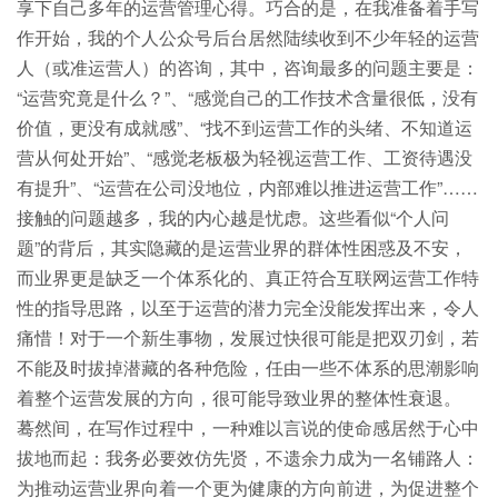
享下自己多年的运营管理心得。巧合的是，在我准备着手写
作开始，我的个人公众号后台居然陆续收到不少年轻的运营
人（或准运营人）的咨询，其中，咨询最多的问题主要是：
“运营究竟是什么？”、“感觉自己的工作技术含量很低，没有
价值，更没有成就感”、“找不到运营工作的头绪、不知道运
营从何处开始”、“感觉老板极为轻视运营工作、工资待遇没
有提升”、“运营在公司没地位，内部难以推进运营工作”……
接触的问题越多，我的内心越是忧虑。这些看似“个人问
题”的背后，其实隐藏的是运营业界的群体性困惑及不安，
而业界更是缺乏一个体系化的、真正符合互联网运营工作特
性的指导思路，以至于运营的潜力完全没能发挥出来，令人
痛惜！对于一个新生事物，发展过快很可能是把双刃剑，若
不能及时拔掉潜藏的各种危险，任由一些不体系的思潮影响
着整个运营发展的方向，很可能导致业界的整体性衰退。
蓦然间，在写作过程中，一种难以言说的使命感居然于心中
拔地而起：我务必要效仿先贤，不遗余力成为一名铺路人：
为推动运营业界向着一个更为健康的方向前进，为促进整个