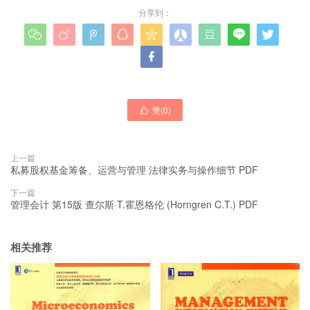
分享到：










赞(
0
)

上一篇
私募股权基金筹备、运营与管理 法律实务与操作细节 PDF
下一篇
管理会计 第15版 查尔斯·T.霍恩格伦 (Horngren C.T.) PDF
相关推荐